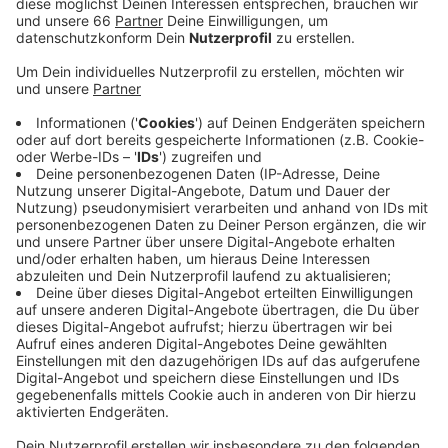
Anzeige
Unter anderem wird die Kletteranlage erneuert.
Außerdem entsteht im Kleinkinderbereich ein neuer
Sandspieltisch und die Sechser-Wippe wird ersetzt.
Die Arbeiten kosten die Stadt ingesamt 140.000 Euro.
Im Frühjahr soll der Spielplatz wieder für Familien
offenstehen.
Anzeige
Weitere Infos und Links zum Thema:
Anzeige
So informiert die Stadt