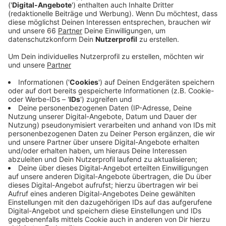
Anzeige
Dafür werden mithilfe von 38 Thesen unsere
Einstellungen zu den Themen, die in den
Wahlprogrammen vorkommen, abgefragt. Bei jeder
These kann zwischen den Antwortmöglichkeiten "Ich
stimme zu", "ich stimme nicht zu" oder "neutral"
ausgewählt werden. In diesem Jahr spielen besonders
die Themen Klimaschutz, die Gleichstellung von
Frauen und Männern sowie der Ukrainekrieg eine große
Rolle. Um ein möglich genaues Ergebnis zu bekommen,
kann am Ende den Thesen, die einem persönlich am
wichtigsten sind, ein besonderes Gewicht gegeben
werden. Diese zählen bei der Berechnung des
Ergebnisses dann doppelt.