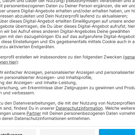
Anzeige
Bei der "Nacht der Museen" haben abends bis in die
geöffnet. Wer eine "Art:Card" besitzt, der zahlt nichts
Düsseldorfer Museen für ein Jahr kostenlos ist.
Anzeige
Weitere Infos und Links zum Thema
Anzeige
Düsseldorf Nacht der Museen
Art:card
Nacht der Museen