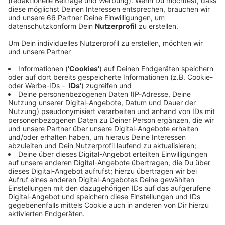
geben. Alle Interessierten können sich ab sofort
anmelden. Beim virtuellen Event stehen folgende
Distanzen zur Auswahl: 10km, Halbmarathon,
Marathon sowie ein Kids-Cup über 2km.
Veröffentlicht:
Mittwoch, 22.09.2021 15:55
Anzeige
Die Distanzen können auch über mehrere Läufe
verteilt absolviert werden, die Teilnahme ist
kostenlos. Für alle Sportler, die bereits für den
ursprünglichen Marathon angemeldet waren, gibt es
die Möglichkeit sich die offizielle Medaille zuschicken
zu lassen. Alle Teilnehmer erhalten zudem eine
virtuelle Medaille per Mail.
Anzeige