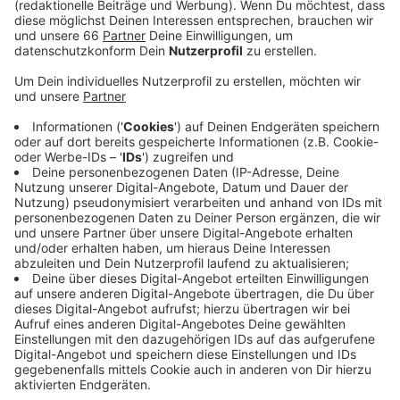
Anzeige
Gründe, warum Menschen kein Unternehmen
übernehmen wollen, gibt es viele. Zum Beispiel den
demografischen Wandel, also die Änderung der
Bevölkerung in der Gesellschaft und die unsichere
wirtschaftliche Zukunft. Außerdem gibt es zu wenig
Frauen in der Unternehmensnachfolge. Das liege daran,
dass die Rahmenbedingungen nicht stimmen würden,
so die Sprecherin. Geschlechtervorurteile müssten
abgebaut und die Vereinbarkeit von Selbstständigkeit
und Familie gewährleistet werden.
Anzeige
Weitere Infos und Links zum Thema: