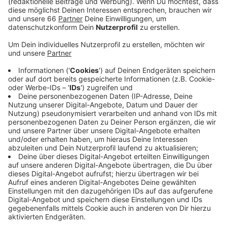
Anzeige
Demnach waren in Düsseldorf im Mai knapp 17.000
Schusswaffen in Privatbesitz. In ganz Deutschland
waren es über 5 Millionen Schusswaffen. Außerdem
wurden hier in Düsseldorf in diesem Jahr bisher 411
Anträge auf den Kleinen Waffenschein eingereicht. Im
gesamten letzten Jahr waren es 634 Anträge. Mit
dem Kleinen Waffenschein dürfen Besitzer eine
Schreckschuss-, Reizstoff- und Signalwaffe führen. In
diesem Jahr sind in Düsseldorf schon knapp 70 Kleine
Waffenscheine ausgestellt worden.
Anzeige
Weitere Infos und Links zum Thema