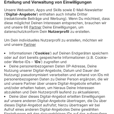
Veröffentlicht:
Donnerstag, 02.05.2024 06:03
Anzeige
Vor allem zum Start des Deutschlandtickets seien
viele neue Abonnentinnen und Abonennten
dazugekommen. Auch das digitale Angebot werde
sehr gut angenommen, sagt Annika Bödefeld von der
Rheinbahn:
Anzeige
Rheinbahn-Sprecherin Annika
play_circle
Bödefeld
Auch digitale Angebote werden
genutzt