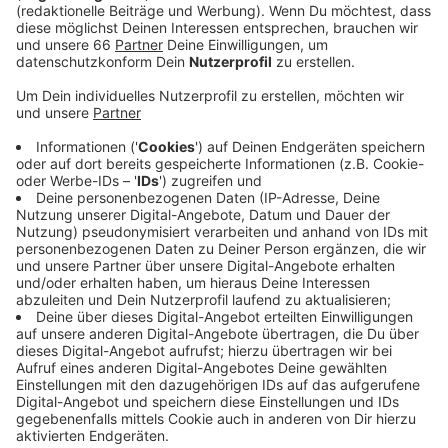
Heiraten an einem solch markanten und leicht zu
merkenden Datum ist beliebt; an solchen Tagen
heiraten traditionell mehr Menschen. Normalerweise
finden in unserer Stadt im Schnitt etwa acht
Trauungen statt. Zeremonien gab es gestern im
Standesamt an der Inselstraße (8), im Rathaus (1), im
Rathaus Kaiserswerth (3), im Schloss Benrath (3) und
am Unterbacher See (1). Am Schalttag, am 29. Februar
in diesem Jahr, gab es zehn Hochzeiten. Deutlich mehr
Andrang im Standesamt gab es in Düsseldorf am
22.02.2022. Hier haben sogar 41 Paare geheiratet.
Anzeige
Weitere Infos und Links zum Thema:
Anzeige