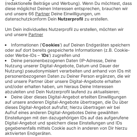
Anzeige
Die Stadt führt das unter anderem auf die Möglichkeit
zurück, kontaktlos Anträge stellen zu können.
Außerdem habe man im Amt für Migration und
Integration personell aufgestockt. Die meisten
Anträge auf Einbürgerung stellen in Düsseldorf derzeit
Menschen aus Marokko, Iran, Syrien und Türkei.
Eingebürgerte sind beispielsweise bei Wahlen
stimmberechtigt und haben freie Wahl des
Wohnsitzes in den Mitgliedsstaaten der Europäischen
Union.
Anzeige
Weitere Infos und Links zum Thema: