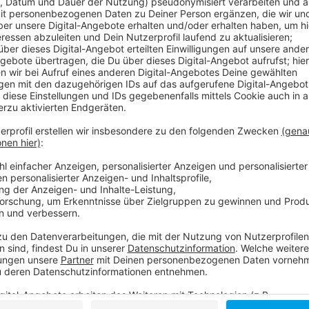
Anzeige
Der ADAC rechnet heute zwischen 14 und 19 Uhr mit 
Verkehr auf den Autobahnen in NRW. Dann treffen Re
aufeinander. Laut einem Sprecher des ADAC werde es
Reiseverkehr in den Sommerferien häufig verteile. A
Bundesland, dass schon Ferien hat.
Anzeige
Weitere Infos und Links zu Thema
Anzeige
Hier informiert der Flughafen
Hier informiert der ADAC