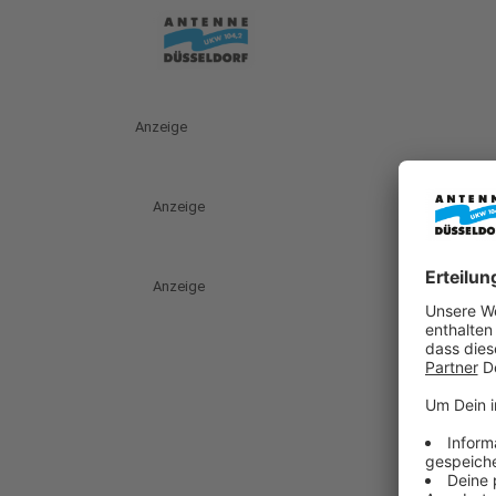
Anzeige
Anzeige
Anzeige