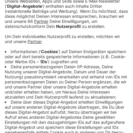
ist Ländersache und das Land NRW hat so
entschieden. Trotzdem gibt es Verunsicherungen
unter Eltern und Schülerinnen und Schülern.
Veröffentlicht:
Dienstag, 02.11.2021 15:19
Anzeige
Denn einzelne Schulen stellen trotzdem eine
Empfehlung zum Tragen einer Maske im Unterricht
aus. Und jede Schülerin und jeder Schüler darf zudem
selbst entscheiden, ob sie oder er eine Maske tragen
möchte. Generell gilt: Sobald man aufsteht muss die
Maske wieder angezogen werden. Was nicht geht ist,
dass die Schulen selbst entscheiden, ob es eine
Maskenpflicht gibt oder nicht.
Anzeige