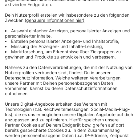
Weitere Infos und Links zum Thema
Anzeige
Maskenpflicht im Unterricht in NRW wird
abgeschafft
Corona-Update Düsseldorf: Anstieg gestoppt
Düsseldorfer Impfmobil wieder unterwegs
Expert*innen erwarten keinen entspannten
Corona-Winter
Anzeige