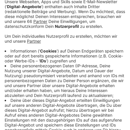
Nahverkehr in ganz Deutschland nutzen.
Veröffentlicht:
Montag, 03.04.2023 05:04
Anzeige
Bestehende Rheinbahn-ABOs werden automatisch auf
das Deutschland-Ticket umgestellt. Wer das nicht
möchte, muss der Rheinbahn bis Donnerstag (6. April
2023) online Bescheid sagen, dass das alte ABO
weiter gelten soll; dann aber auch zum alten, teureren
Preis. Zum Beispiel das Ticket 2000, mit dem wir ja
auch manchmal jemanden mitnehmen können. DAS
geht beim 49€-Ticket nämlich nicht. Für Neukundinnen
und -kunden gibt es das Deutschland-Ticket
entweder digital in der App oder als Chipkarte im Netz
oder im Kundencenter.