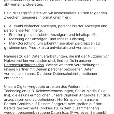
Anzeige
Weitere Infos und Links zum Thema:
Anzeige
Meldung der Rheinbahn zum Verkaufsstart
ABO-Umstellung und möglicher Widerspruch
dagegen bis Donnerstag, 6. April 2023
https://aboonline.rheinbahn.de/de/
Der Bundesrat hatte den Weg für das Ticket
endgültig frei gemacht
Anzeige