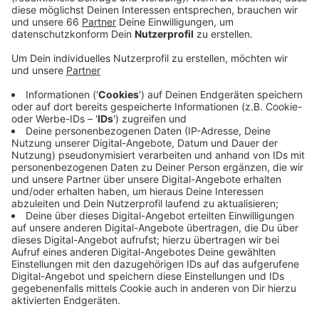
Anzeige
Die Probleme haben sich mit der Zeit aber naturgemäß
verändert. Stand zu Beginn in den 60er Jahren die
Produktberatung im Vordergrund, geht es mittlerweile
vor allem um Insolvenzberatungen, Mietrecht,
Schuldenprävention oder Hilfe bei Problemen mit
Telekommunikationsanbietern. Rund 2.340.000
Düsseldorfer haben seit dem Start Rat bei der
Verbraucherzentrale gesucht. Mit Beginn der
Pandemie ging es in letzter Zeit vermehrt um
Existenzberatungen.
Anzeige