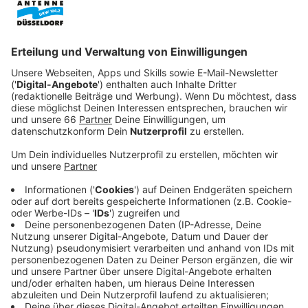
Veröffentlicht:
Dienstag, 03.09.2024 06:39
Anzeige
Den heiß umkämpften Wohnungsmarkt nutzen
Immobilienbetrüger, indem sie gefälschte
Wohnungsinserate auf bekannten Plattformen
aufgeben. Vor der ersten Wohnungsbesichtigung
werden dann schon Zahlungen, Gehaltsnachweise oder
die Kopie eines Personalausweises verlangt. Das ist
natürlich illegal und hat zum Ziel, zum Beispiel Konten
mit den Daten der Betrogenen zu eröffnen oder
Verträge abzuschließen. Es gibt ein paar Hinweise auf
gefälschte Immobilienanzeigen: zum Beispiel
ungewöhnlich niedrige Kauf- und Mietpreise oder sehr
niedrig angesetzte Nebenkosten.