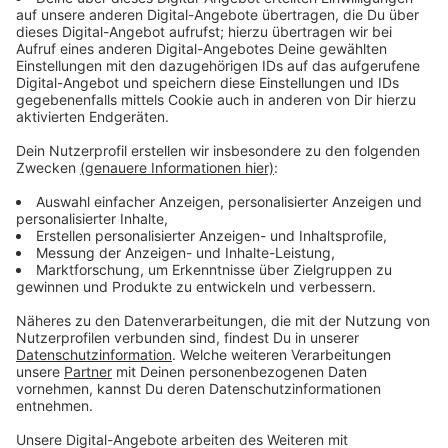
Anzeige
Hinweise auf Fake-Anzeigen
Anzeige
Es gibt ein paar Hinweise auf gefälschte
Immobilienanzeigen: zum Beispiel ungewöhnlich
niedrige Kauf- und Mietpreise oder sehr niedrig
angesetzte Nebenkosten. Zum Teil wird auch
behauptet, man bekomme den Schlüssel für
Wohnungs-besichtigungen per Post und müsse dafür
eine Kaution überweisen. Das sind klare Zeichen für
Betrug. Um vermeintliche Wohnungsanzeigen zu
überprüfen kann es schon helfen, die Fotos darin in
einer Suchmaschine einzugeben. Wenn sie bei einem
anderen Anbieter mit unterschiedlichen Daten
auftauchen, sind sie wahrscheinlich gefälscht.