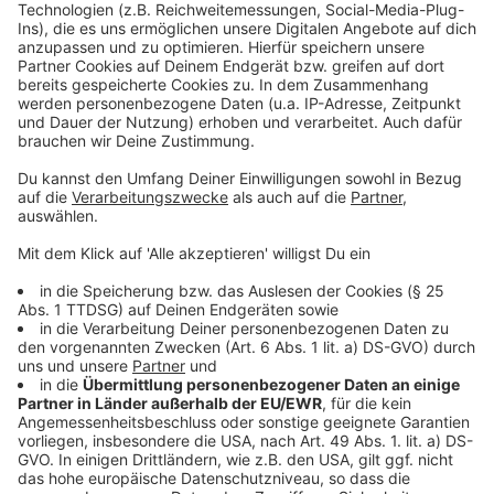
Anzeige
Weitere Infos und Links zum Thema:
Anzeige
Informationen der Verbraucherzentrale zu Fake-
Anzeigen und wie Verbraucher:innen sich schützen
können
Polizei Düsseldorf warnt vor QR-Code-Betrug
Düsseldorf: Falscher Polizist vor Gericht
Düsseldorfer Polizei warnt vor Betrug mit
Elektroartikeln
Anzeige