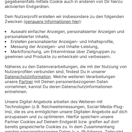
Mindestlohn. Deswegen sollte jede wahlberechtigte
Person wählen gehen.
Anzeige
Weitere Infos und Links zum Thema:
Anzeige
Hintergründe und Infos zur Europawahl 2024
Wie die EU-Wahl funktioniert
EU-Wahlnacht im Überblick
Ausgehtipps Düsseldorf
Anzeige