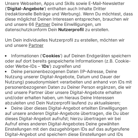
Bilk bummelt geht von 17 bis 20 Uhr.
Veröffentlicht:
Samstag, 08.06.2024 07:32
Anzeige
Klamotten ertrödeln geht auch morgen beim
Weiberkram in den Schwanenhöfen an der Erkrather
Straße. Hier gibt es tagsüber Sencond-Hand-Kleidung,
Musik und Eiscafé in entspannter Atmosphäre. Der
Eintritt liegt bei vier Euro. Am Wichtigsten dürfte
morgen aber die Europawahl sein. Von 8 bis 18 Uhr
haben die Wahlbüros geöffnet. Wahlberechtigte
können mit Perso und Wahlbenachrichtigung in ihrem
Wahlbüro vorbeikommen und ihre Stimme abgeben.
Auf europäischer Ebene werden viele Sachen
entschieden, die unser alltägliches Leben direkt
beeinflussen. Zum Beispiel die Reisefreiheit oder der