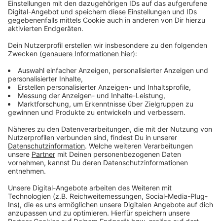
2.900 Zuschauer sahen das Finale im Castello.
Insgesamt wurden bei den "Finals" in 18 Sportarten die
Deutschen Meistertitel vergeben. Insgesamt sind die
Veranstalter der vierten Auflage der Finals sehr
zufrieden. Die Multisport-Veranstaltung habe «die
hochgesteckten Erwartungen mehr als übertroffen»
heißt es in einer Mitteilung. Mit mehr als 210. 000
Zuschauern kamen fast so viele wie im Vorjahr mit
220.000.
Anzeige
Weitere Infos und Links zum Thema
Anzeige