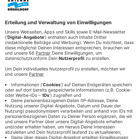
Rechtsradikalismus morgen (27.Januar 2024) in
Düsseldorf.
Veröffentlicht:
Freitag, 26.01.2024 06:12
Anzeige
Man habe den Eindruck, bei vielen Menschen sei eine
Grenze erreicht worden, an der man sich Ausgrenzung
und Populismus entgegen stellen wolle. Diesen
Schwung wolle man möglichst auch in die Zeit nach
der Demo mitnehmen, sagte uns Oliver Ongaro vom
Bündnis Düsseldorf stellt sich quer:
Anzeige
Oliver Ongaro, Düsseldorf stellt