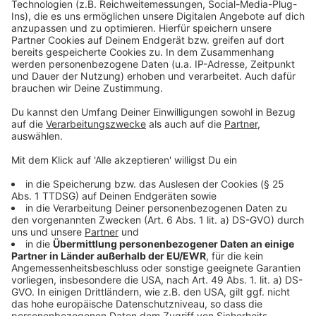
Weitere Infos und Links zum Thema:
Anzeige
Große Unterstützung für die Demo am Samstag in
Düsseldorf
Düsseldorf: Kundgebung wird auf die Rheinwiesen
verlegt
Düsseldorf: Politikwissenschaftler zu Demokratie
Düsseldorfer Vereine und Institutionen rufen zur
Demo auf
Erinnerungstag für NS Opfer bei Fortuna
Düsseldorf
Anzeige