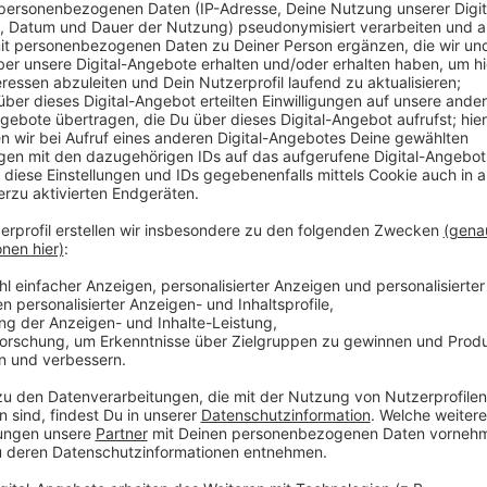
Das schreibt die Klinik auf ihrer Homepage. Weil im
werden müssen, nimmt die Klinik ab heute (5. Novem
stationär auf. Die Ambulanzen sind davon nicht betro
Anzeige
Mehr Infos zu dem Thema
Anzeige
Hier informiert die Uni-Klinik!
Hier informiert das EVK:
Hier informiert die Schön-Klinik!