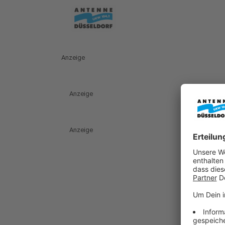
Anzeige
Anzeige
Anzeige