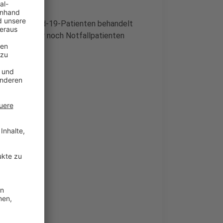
mer mehr Covid-19-Patienten behandelt
ber 2020) nur noch Notfallpatienten
ffen.