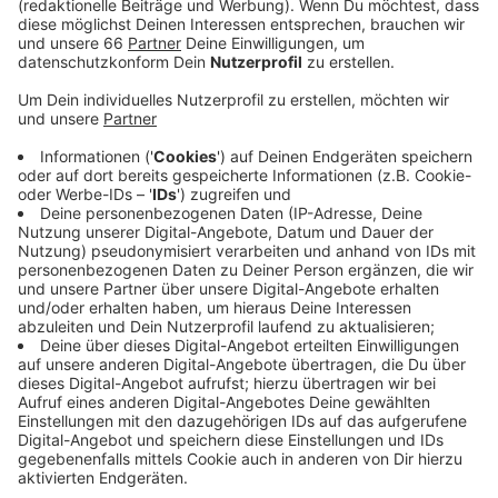
schweren Unfall zwischen einem LKW und einer
Straßenbahn.
Veröffentlicht:
Donnerstag, 13.04.2023 05:42
Anzeige
Bei dem Aufprall entgleiste die Straßenbahn und der
Tank des LKW wurde beschädigt, so dass Kraftstoff
austrat. Vier Personen verletzten sich bei dem
Verkehrsunfall leicht. Die Unfallursache steht noch
nicht fest - die Ermittlungen der Polizei laufen. Ab 13
Uhr gab es in diesem Bereich teilweise lange Staus, da
die Straßen an der Unfallstelle zeitweise gesperrt
waren.
Anzeige