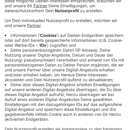
vorsichtig über den Worringer Platz fahren, heißt
es von der Stadt. Nicht nur weil die Ampeln dort
abgeschaltet sind, es stehen auch weniger
Fahrspuren zur Verfügung.
Veröffentlicht:
Samstag, 12.12.2020 06:14
Anzeige
Sowohl an der Kreuzung mit der Erkrather-, als auch
mit der Karlstraße. Ab nächster Woche soll der ÖPNV
dort dann schneller vorankommen. Gleichzeitig wird
dort im Moment ein neuer Radweg gebaut. Vorrang für
Busse und Bahnen gibt es bald an immer mehr
Kreuzungen in Düsseldorf. Die Stadt will fast 400
weitere Ampeln umprogrammieren.
Meldung der Stadt zum Worringer Platz: