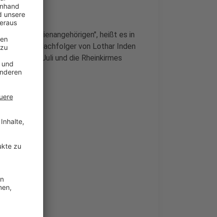
 allen Familienangehörigen", heißt es in
r (2022) als Nachfolger von Lothar Inden
enfest im Juli und die Rheinkirmes
 1316
ren
diesem Jahr