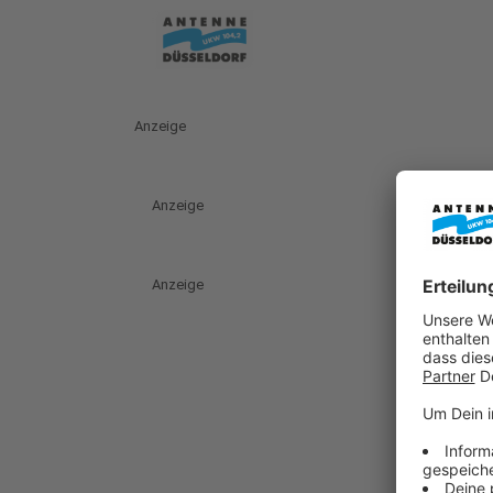
Anzeige
Anzeige
Anzeige