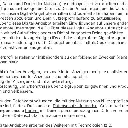
Anzeige
"Unsere Gedanken sind bei seiner Frau, den Söhnen und
einer Mitteilung. Zieren war erst im vergangenen Jah
zum neuen Schützenchef gewählt worden. Das Schütz
standen zum ersten Mal unter seiner Leitung.
Anzeige
Weitere Infos und Links zum Thema:
Anzeige
Die Homepage der St. Sebastianus Schützen von
So berichtet die RP über den Tod von Michael Zie
Unsere Meldung zum Schützen-Fest Sonntag in 