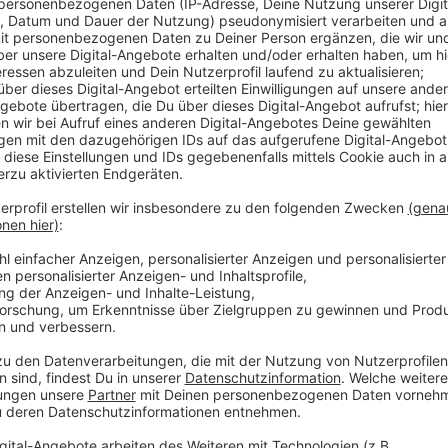
Auch in diesem Jahr gibt es zwei Stellen für Mensche
Toulouse arbeiten wollen; konkret in der Pflege der 
Ort gibt es 1.350 €, ein Ticket für den örtlichen Na
Unterkunftssuche. Voraussetzung sind gute Französ
Anzeige
Weitere Infos und Links zum Thema:
Anzeige
Wer mag, kann sich bis Mittwoch, 15. Mai, per E-
mit Lebenslauf und Motivationsschreiben (auf Fr
echange.jobdete@toulouse-metropole.fr und kat
bewerben.
Die Meldung der Stadt