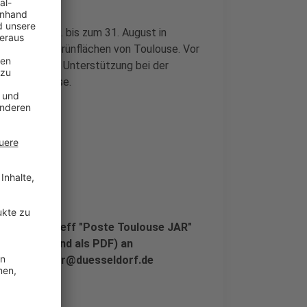
n, die vom 1. bis zum 31. August in
städtischen Grünflächen von Toulouse. Vor
hverkehr sowie Unterstützung bei der
ischkenntnisse.
Mail mit Betreff "Poste Toulouse JAR"
anzösisch und als PDF) an
harina.pitzer@duesseldorf.de