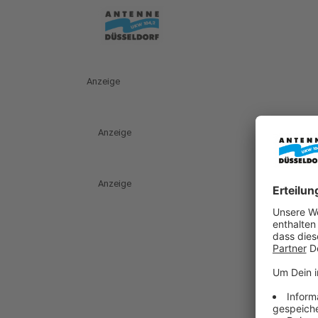
Anzeige
Anzeige
Anzeige