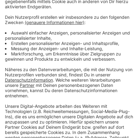
informieren und auch mit den zuständigen Ämtern
austauschen. Wer sich ernsthaft für ein tierisches
Familienmitglied interessiert, sollte besser das lokale
Tierheim oder die Auffangstationen kontaktieren.
Anzeige
Weitere Infos und Links zum Thema:
Anzeige
Hier informiert die Stadt
So haben wir im vergangenen Jahr berichtet
Hitzetipps für Hundehalter
Anzeige