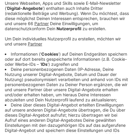
die Tiere aus dem Urlaub mitzubringen.
Veröffentlicht:
Dienstag, 18.06.2024 11:17
Anzeige
Die Einfuhr von Tieren aus dem Ausland ist aus
mehreren Gründen riskant. Zum Beispiel können Katzen
und Hunde aus Urlaubsländern gefährliche Krankheiten
einschleppen. Außerdem fehlen häufig auch die
notwendigen Papiere für die Einreise. In Deutschland
braucht jedes Tier einen EU-Heimtierausweis. In dem
müssen neben dem Namen und der Anschrift des
Besitzers auch die individuelle Chip-Nummer und der
Nachweis einer gültigen Tollwutimpfung eingetragen
werden. Wer ein Tier unbedingt aus dem Urlaub
mitbringen möchte, sollte, sich vorher ausführlich