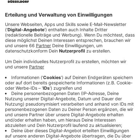
Anzeige
Die grauen Mülleimer tragen auffällige Slogans wie
„Mach et rein!“ oder „Feed me“, die die Menschen dazu
animieren sollen, ihren Müll auch wirklich in die Eimer zu
werfen.
Anzeige
Testphase mit größeren Mülleimern
Anzeige
Zusätzlich startet die Stadt eine Testphase mit
größeren Mülleimern. Statt der bisherigen 50 Liter
fassen die neuen Modelle 63 Liter. Ein weiteres Detail: