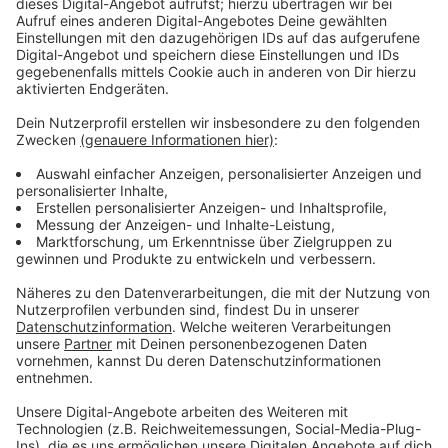
Die Deckel der neuen Eimer sind gewölbt, um zu
verhindern, dass Müll auf die Eimer gestellt wird. Wenn
die Testphase erfolgreich verläuft, sollen ab Frühjahr
2026 weitere größere Mülleimer folgen.
Anzeige
Austausch in 17 Stadtteilen
Anzeige
Die neuen Mülleimer wurden in insgesamt 17
Stadtteilen aufgestellt, darunter Oberbilk,
Kaiserswerth, Eller und Garath. Mit dieser Maßnahme
möchte die Stadt die Stadtsauberkeit weiter
verbessern und die Bürgerinnen und Bürger motivieren,
ihren Müll ordnungsgemäß zu entsorgen.