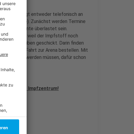
meldung erfolgt entweder telefonisch an
www.116117.de). Zunächst werden Termine
llcenter könnte überlastet sein.
in bekommen, weil der Impfstoff noch
in Info-Schreiben geschickt. Darin finden
ine für die Fahrt zur Arena bestellen. Mit
ause geimpft werden müssen, dafür schon
hase für das Impfzentrum!
mpfung!