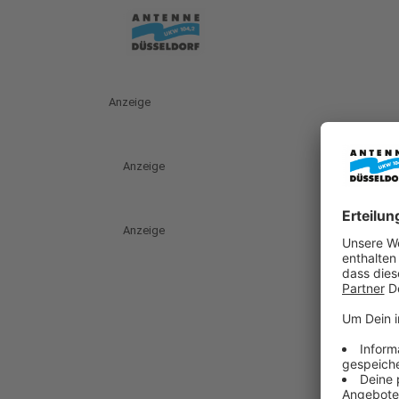
Anzeige
Anzeige
Anzeige