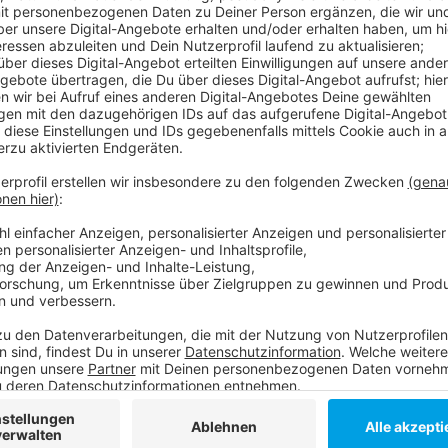
Los geht es in der Arena dann am 8. Februar. Die An
einer Hotline (0800-11611701) oder online (unter 
bis Ostern vergeben. Die KV bittet um Geduld, das Ca
Außerdem werde wohl nicht jeder direkt einen Term
knapp sei. Die Stadt hat allen betroffenen Bürgern e
sich auch Formulare. Mit einem kann man Taxi-Gutsche
dem anderen können sich Pflegebedürftige, die zuh
einmal vormerken.
Weitere Infos und Links zum Thema:
Stadt Düsseldorf: Infos zum Start der Anmeldep
Buchungsportal: Terminvergabe Corona-Schutzi
116117 - Infos zur Corona-Schutzimpfung!
Anzeige