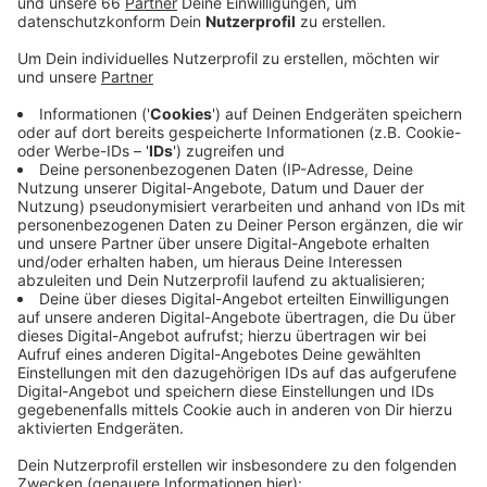
Angaben der Polizei heute Früh (21. Dezember,
6:40 Uhr) Hilfeschreie gehört und daraufhin die
Polizei gerufen.
Veröffentlicht:
Montag, 21.12.2020 16:12
Anzeige
Die Polizisten fanden dann den 43 jährigen
schwerverletzt. Er konnte den Beamten noch den
Namen seines Angreifers sagen, bevor er ins
Krankenhaus gebracht wurde. Daraufhin hatte ein
Spezialkommando sich auf den Weg zu dessen
Wohnung gemacht und konnte den Tatverdächtigen
dort festnehmen. Eine Mordkommission hat die
Ermittlungen aufgenommen. Wie und wieso der Angriff
genau stattgefunden hat, wollte die Polizei aus
taktischen Gründen nicht mitteilen.