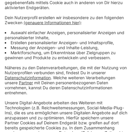
In Deutschland sind zwei von drei Frauen schon einmal
sexuell belästigt worden, das steht auf der Homepage
des Bundesamtes für Familie und
zivilgesellschaftliche Aufgaben.
Anzeige
Weitere Infos und Links zum Thema:
Anzeige
Zahlen und Fakten zur sexualisierten Gewalt
Die Gewerkschaft ver.di
Internationaler Tag zur Beseitigung von Gewalt an
Frauen
Anzeige