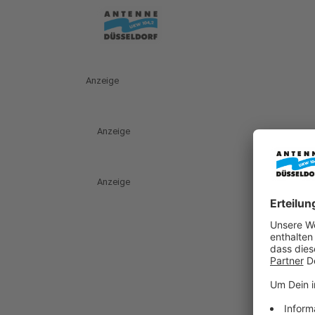
Anzeige
Anzeige
Anzeige