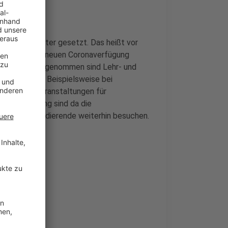
 Hybridsemester gesetzt. Das heißt vor
ehre. Nach der neuen Coronaverfügung
tattfinden. Ausgenommen sind Lehr- und
rt sein muss. Beispielsweise bei
s laufende Veranstaltungen für
 Voraussetzung sind da die
ek können Studierende weiterhin besuchen.