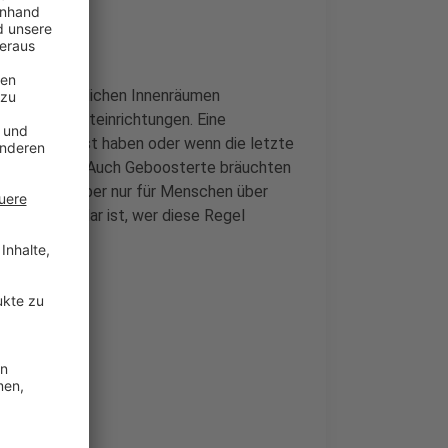
ht in öffentlichen Innenräumen
deren Freizeiteinrichtungen. Eine
egativen Test haben oder wenn die letzte
 zurückliegt. Auch Geboosterte bräuchten
ird bisher aber nur für Menschen über
enfalls unklar ist, wer diese Regel
nzept