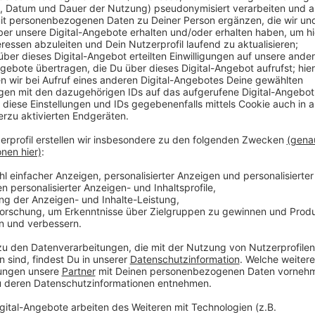
Anzeige
Außerdem kann die Landesregierung eine Maskenpflic
vorschreiben - also zum Beispiel in Bars, Kinos und an
Ausnahme soll es nur geben, wenn Menschen einen n
Impfung oder Genesung nicht länger als drei Monate
demnach eine erneute Impfung. Eine vierte Impfung w
sechzig und für medizinisches Personal empfohlen. Eb
kontrollieren soll.
Anzeige
Zuspruch und Kritik für neues Corona-Schutzko
Sieben-Tage-Inzidenz sinkt auf 451,3