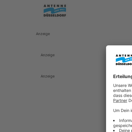
Anzeige
Anzeige
Anzeige