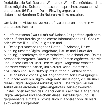
Dorotheenstraße so schwer geschlagen und
getreten, dass er regungslos liegen blieb und ins
Krankenhaus gebracht werden musste.
Veröffentlicht:
Dienstag, 07.06.2022 14:58
Anzeige
Einen tatverdächtigen Jugendlichen konnte die
Polizei noch in der Nacht festnehmen. Er soll ersten
Ermittlungen zufolge mit dem späteren Opfer
zunächst in einen verbalen Streit geraten sein, der
dann eskalierte. Bei seiner Festnahme leistete der
Jugendliche Widerstand, heißt es von den Ermittlern.
Sie werten die Tat als versuchten Totschlag. Das
Opfer liegt nach wie vor einer Klinik, befindet sich laut
Polizei aber derzeit außer Lebensgefahr.