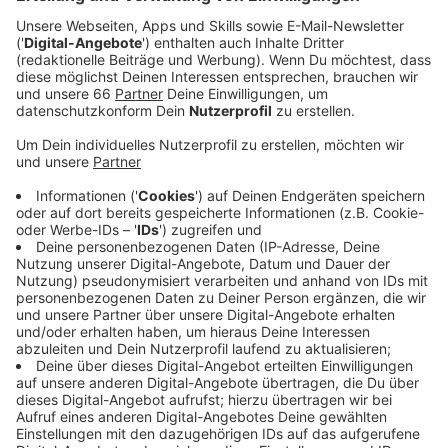
2024) testweise geänderte Öffnungszeiten an.
Veröffentlicht:
Mittwoch, 29.05.2024 05:51
Anzeige
Entweder morgens, oder nachmittags kann man in den
kommenden drei Monate Termine im
Straßenverkehrsamt vereinbaren. Täglich sind die
Services nur 5 einhalb Stunden zu nutzen. Dafür soll
das Amt eine halbe Stunde früher öffnen, als bisher
und nachmittags statt einmal wöchentlich dann an
zwei Wochentagen bis 18 Uhr öffnen. Ob dieses
Konzept bei den Bürgerinnen und Bürgern ankommt,
soll in der Testphase herausgefunden werden. - Im
Dienstleitungszentrum am Hauptbahnhof sollen die
Besuchszeiten dienstags bis 18 Uhr verlängert
werden. Da es gerade ferienbedingt viele Termine