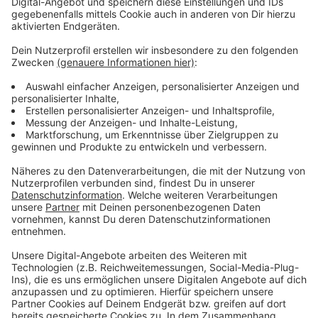
gebucht werden, bleibt es heute (29. Mai2024) bis 16
Uhr geöffnet, statt bis 13 Uhr.
Anzeige
Weitere Infos und Links zum Thema:
Anzeige
Düsseldorf: Neuen Wohnsitz können wir auch
digital anmelden
Hier kann man Termine für städtische
Angelegenheiten buchen
Bargeldloses Zahlen in drei Düsseldorfer
Bürgerbüros
Viel Arbeit für die Düsseldorfer Ämter