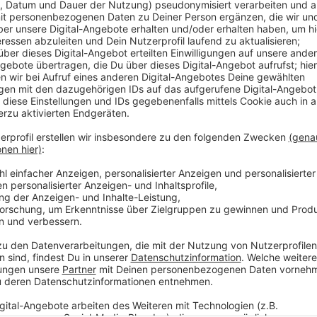
Anzeige
Seit einigen Jahren werden neue Straßenleuchten nu
Moment haben aber nur rund ein Viertel der Strom-La
Verwaltung erstelltes Energieeinsparungskonzept k
komplette Umstellung auf LED rund 6,1 Millionen kos
weniger Stromverbrauch aber nach viereinhalb Jahren
die Stadt jedes Jahr über 700.000 Euro und außerde
Anzeige
Weitere Infos und Links zum Thema
Anzeige
Stadt Düsseldorf: Pfad zur Klimaneutralität 2035
Stadt Düsseldorf: Gaslaternen - Stadt testet zu