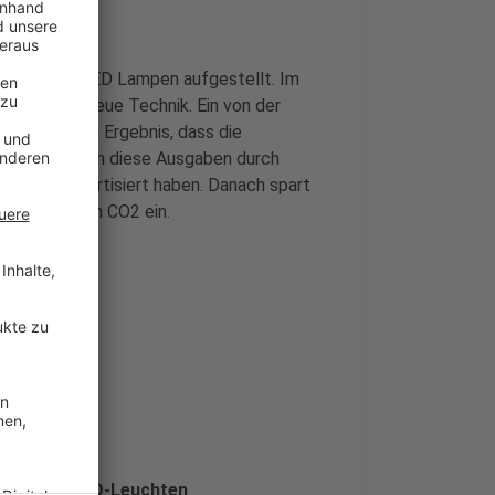
r noch mit LED Lampen aufgestellt. Im
ternen die neue Technik. Ein von der
ommt zu dem Ergebnis, dass die
ten wird, sich diese Ausgaben durch
 wieder amortisiert haben. Danach spart
m 930 Tonnen CO2 ein.
sätzliche LED-Leuchten