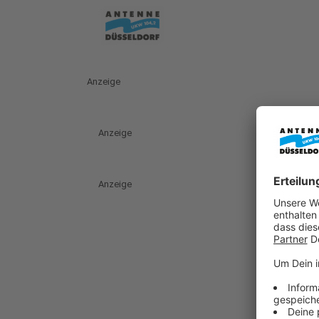
Anzeige
Anzeige
Anzeige