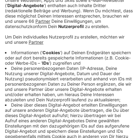
Anzeige
Laut Informationen von t-online gab es seit
Mittwochvormittag im Glasfaserkabelnetz von
Vodafone eine Störung. Bis zu 5.700 Kunden waren
betroffen und zwar in Unterbilk, Friedrichstadt und
Bilk. Die Ursache ist laut einem Unternehmenssprecher
ein kaputtes Kabel gewesen. Die Glasfaser-
Zufuhrstrecke in der Nähe der Düsseldorf-Arcaden sei
beschädigt worden, die Reparatur aufwändig gewesen.
Seit dem heute (10. Oktober 2024, 8.50h) seien alle
Vodafone-Kunden wieder am Netz.
Ein Vodafone-
Sprecher sagte gegenüber RP online, es könne
aber etwas dauern, bis die Modems der Kunden
wieder hochfahren. Manchmal müssten diese nach
einem längeren Ausfall auch manuell wieder in
Betrieb genommen werden.