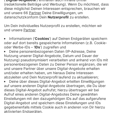
Jahre alt geworden.
Veröffentlicht:
Sonntag, 26.06.2022 09:04
Anzeige
Beide Konzerte waren mit jeweils rund 42.000 Fans
ausverkauft. Zur großen Überraschung der Fans
wurden die Hosen gestern vom Rostocker Rapper
Marteria und den Ärzten unterstützt, die für einige
Songs mit auf der Bühne standen. Nach den beiden
Düsseldorfer Konzerten spielen die Hosen noch 13
mal auf dieser Tour. Unter anderem in Wien, Hamburg,
Stuttgart, Berlin und Konstanz. Für einige Konzerte
gibt es auch noch Karten.
Anzeige