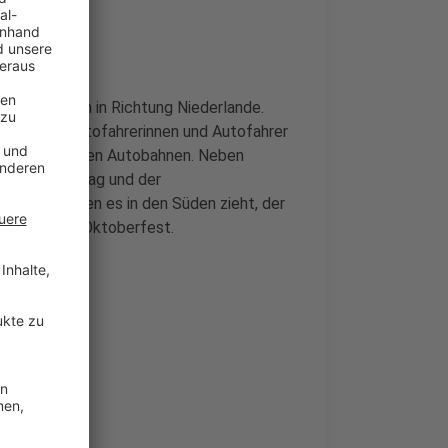
 die Strecken in Richtung Niederlande.
st werden Autofahrerinnen und Autofahrer
pp 1000 auf den Autobahnen. Neben
mstagvormittag und der
kkommen. Wen es in den Süden zieht, der
enende das Oktoberfest.