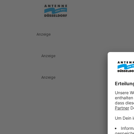
Anzeige
Anzeige
Anzeige