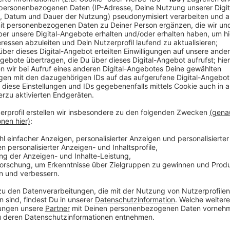
Anzeige
Besonders stark betroffen sind - laut ADAC - wieder
Das sind hier bei uns die A3 und die A57. Ausgebrem
durch die vielen Baustellen. Im Moment sind es kna
Freitagnachmittag zählen zu den Stoßzeiten der Sa
Montagnachmittag, da dann viele Kurzurlauber zurüc
sollte bedenken: In München endet am langen Woch
Anzeige
Weitere Infos und Links zum Thema
Anzeige
Die ADAC-Stauprognose für die Herbstferien