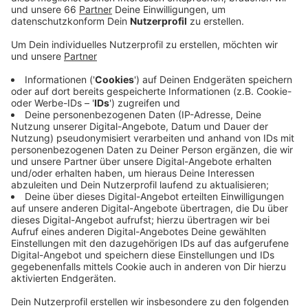
Anzeige
Konkret geht es um eine Kaufprämie. Die soll 50
Prozent der Anschaffungskosten decken. Berechtigt
sind private Unternehmen mit maximal 9 Mitarbeitern,
Selbstständige und Freiberufler, Vereine und Verbände
und an Privatpersonen, die sich zusammentun - also zu
Beispiel im selben Haus wohnen. Auch Kitas in freier
Trägerschaft, Schulen und Krankenhäuser sind
berechtigt. Die Lastenräder müssen neu angeschafft
und dürfen dann auch privat genutzt werden.
Weitere Infos und Links zum Thema:
Immer mehr Lastenräder in Düsseldorf!
Düsseldorf und das Modellprojekt „Emissionsfreie
Innenstadt“!