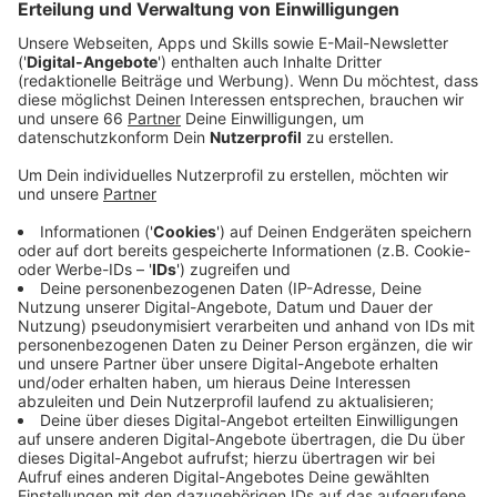
Veröffentlicht:
Donnerstag, 03.09.2020 13:23
Anzeige
Vor allem in der Altstadt sind die wildparkenden
Scooter ein Ärgernis. Oberbürgermeister Geisel will
das beenden. Er fordert die Betreiber auf,
unsachgemäß abgestellte E-Roller zu entfernen.
Anderenfalls werde man sie selber einsammeln und
das den Anbietern in Rechnung stellen. Die Stadt will,
dass die Scooter nur noch an festgelegten Punkten in
der Altstadt abgestellt werden dürfen. Das soll mit
Hilfe des GPS-Moduls in den Scootern möglich
gemacht werden. Damit könnten die Betreiber auch
"rote Zonen" einrichten und an bestimmten Stellen die
Geschwindigkeit begrenzen. Das soll jetzt bald in der
Altstadt getestet werden.