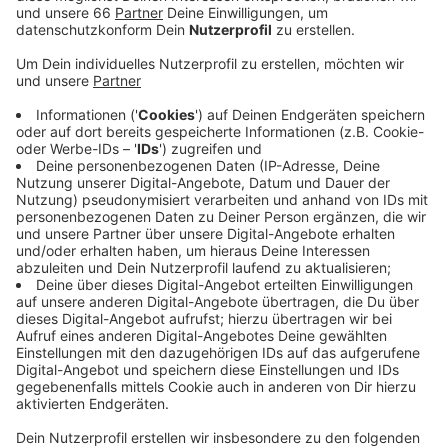
Veröffentlicht:
Samstag, 15.05.2021 06:53
Anzeige
Die Kübelpflanzen sind nicht winterhart, deshalb pflegt
die Stadtgärtnerei sie jedes Jahr ab Oktober im
Gewächshaus. Dadurch dass der Winter dieses Mal
erst spät kalt wurde, hat sich die Ausquartierung in
diesem Jahr ein paar Wochen verzögert.
Anzeige
Weitere Infos und Links zum Thema
Anzeige
Presselmeldung der Stadt