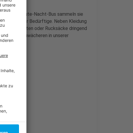
am mit dem Gute-Nacht-Bus sammeln sie
hr Kleidung für Bedürftige. Neben Kleidung
äcke, Isomatten oder Rucksäcke dringend
ndemie die Schwächeren in unserer