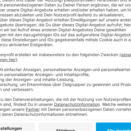
Die Schützen wollen trotzdem etwas tun: Gemeins
heute (3. Juli 2021) auf dem Schützenplatz bis 14 U
werden aber auch Woll- oder Fleecedecken, Schlafs
gebraucht. Ziel der Aktion ist, auch in der Coronapa
Gesellschaft nicht zu vergessen.
Anzeige
Weitere Infos und Links zum Thema:
Anzeige
Hier informiert der Schützenverein
Infos zum Gute-Nacht-Bus
Anzeige