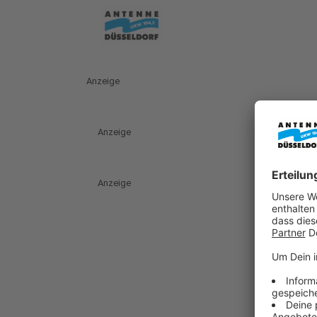
Anzeige
Anzeige
Anzeige