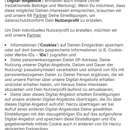
Sport-Angebot erst einmal nur digital statt. Für
heute ist beispielsweise ein online Yoga-Kurs
geplant.
Veröffentlicht:
Montag, 15.02.2021 05:42
Anzeige
Nachdem es im vergangenen Jahr schon einmal ein
Online-Training gegeben hat, startet Sport im Park
heute in die nunmehr siebte Saison. In dieser Woche
gibt es gleich mehrere Fitness-Kurse - am Donnerstag
zum Beispiel auch einen Tanz-Kurs für Kinder. Alle
Kurse finden online über die App Playsports statt.
Diese ist kostenlos und kann in allen gängigen Stores
heruntergeladen werden. Das Online-Angebot soll so
lange aufrechterhalten werden, bis wieder im Freien
trainiert werden kann.