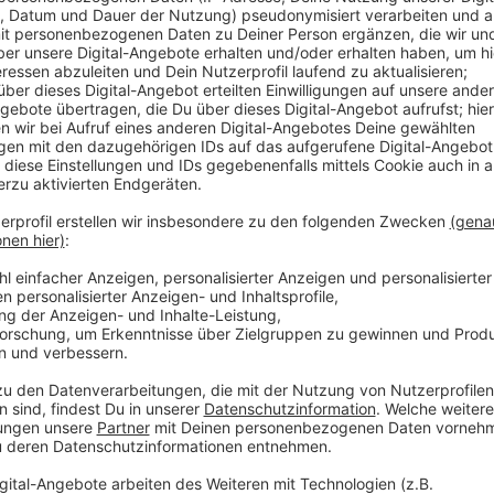
Für Bäckereien gelten an Heiligabend laut dem La
üblichen Regeln für Sonntage. Das heißt sie dürfen 
Flughafen und am Bahnhof dürfen noch bis 17 Uhr Wa
zwar den ganzen Tag öffnen aber nur Kraftstoff, Teil
Güter für den Reisebedarf verkaufen. Am ersten un
Geschäfte in NRW geschlossen bleiben. Bäckereien 
aber ausnahmsweise fünf Stunden öffnen.
Anzeige
Weitere Infos und Links zum Thema:
Anzeige
So berichten die Kollegen der RP
Ladenöffnungszeiten in NRW