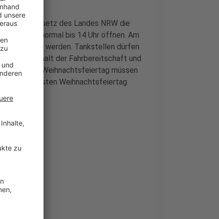
denöffnungsgesetz des Landes NRW die
morgen ganz normal bis 14 Uhr öffnen. Am
ren verkauft werden. Tankstellen dürfen
e für den Erhalt der Fahrbereitschaft und
d am zweiten Weihnachtsfeiertag müssen
dürfen am ersten Weihnachtsfeiertag