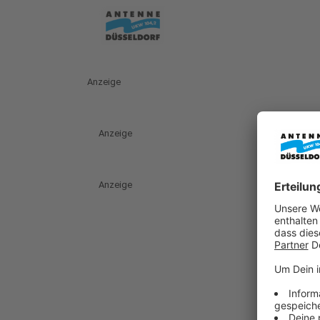
Anzeige
Anzeige
Anzeige