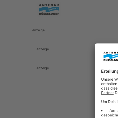
Anzeige
Anzeige
Anzeige