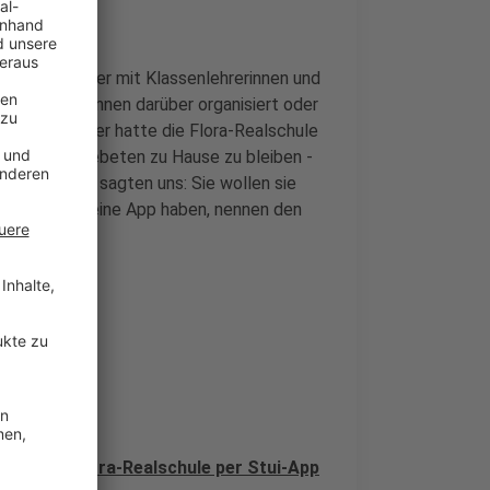
 können darüber mit Klassenlehrerinnen und
chulfeste können darüber organisiert oder
Ende September hatte die Flora-Realschule
und Schüler gebeten zu Hause zu bleiben -
pps nutzen, sagten uns: Sie wollen sie
en und noch keine App haben, nennen den
zu widmen.
üler der Flora-Realschule per Stui-App