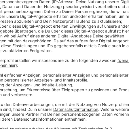
Anzeige
Die Möglichkeiten dieser Apps sind vielfältig: Eltern
Klassenlehrern chatten, Helferinnen und Helfer für S
aktuelle Informationen schnell verbreitet werden. 
in Unterbilk mithilfe der Sdui-App alle Schülerinnen 
Grund war eine Bombendrohung. Schulen, die solche A
nicht mehr missen. Die Schulen, die wir gefragt hab
Grund: Es fehlt die Zeit sich dem Thema gebührend 
Anzeige
Weitere Infos und Links zum Thema:
Anzeige
Ende September wurden die Schülerinnen und Sch