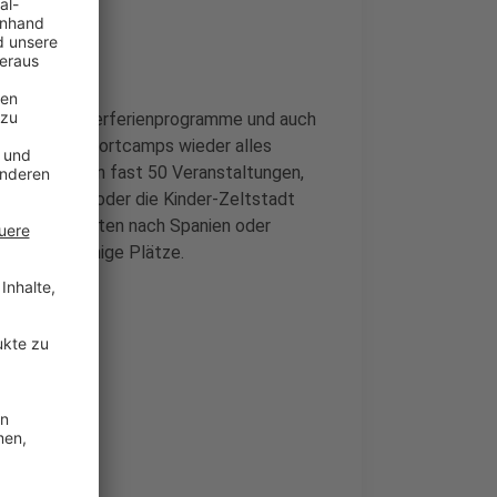
tischen Sommerferienprogramme und auch
zu Spiel und Sportcamps wieder alles
beeilen - denn fast 50 Veranstaltungen,
eldörfchen oder die Kinder-Zeltstadt
 Ferienfreizeiten nach Spanien oder
nur noch wenige Plätze.