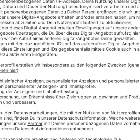
Anzeige
Seit Samstag laufen die Anmeldungen für die städ
in diesem Jahr wird es von Ferienfreizeiten, bis hin 
geben. Wer noch dabei sein möchte sollte sich aber 
wie zum Beispiel das Sommer-Fußballcamp, das Düss
Flingerntal sind bereits ausgebucht. Und auch für die
Schweden und die Kinderzeltstadt Superbilk gibt es 
Anzeige
Weitere Infos und Links zum Thema:
Anzeige
Hier könnt ihr euch für die Aktionen anmelden