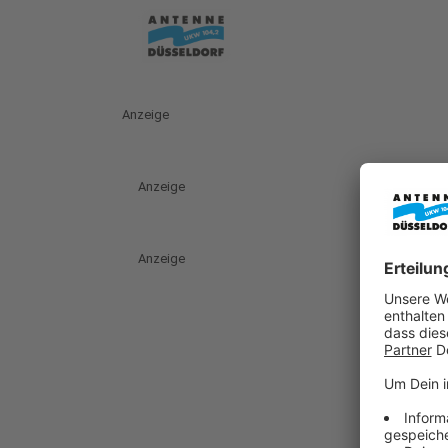
Anzeige
Anzeige
Anzeige