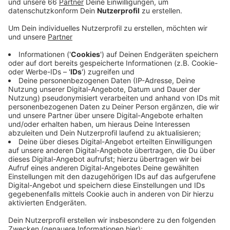
Anzeige
Aus dem gesamten Stadtgebiet wurden der Leitstelle
umgestürzte Bäume und abgebrochene oder lose
Äste gemeldet. Durch das Gewicht des nassen
Schnees waren viele Äste abgebrochen oder
abgeknickt. Ebenfalls waren einige Bäume umgestürzt
oder drohten umzustürzen. Allein von 5 bis 14 Uhr
mussten die Feuerwehrleute über 30 Einsätze
abarbeiten. Verletzte hat es in dieser Zeit nicht
gegeben.
Weitere Infos und Links zum Thema:
Die Meldung der Feuerwehr!
Hier informiert die Düsseldorfer Feuerwehr!
Der Antenne Düsseldorf-Wetterservice!