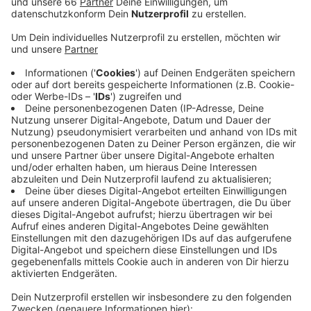
Anzeige
Ab Dienstag (6. April 2021) werden einzelne
Abschnitte der Reichswaldallee immer wieder
gesperrt. Die Straße wird drei Wochen lang saniert. In
dieser Zeit wird der Verkehr dort durch mobile Ampeln
geregelt. Die Reichswaldallee ist die Verbindung von
der A44 im Norden in den Stadtteil Rath und in der
Regel eine viel befahrene Straße. Hier war seit dem
vergangenen Sommer auch schon der Kanal erneuert
worden. Die aktuellen Arbeiten kosten noch einmal
170000 €.
Weitere Infos und Links zum Thema:
Meldung der Stadt dazu!
Kanalarbeiten im Jahr 2020!