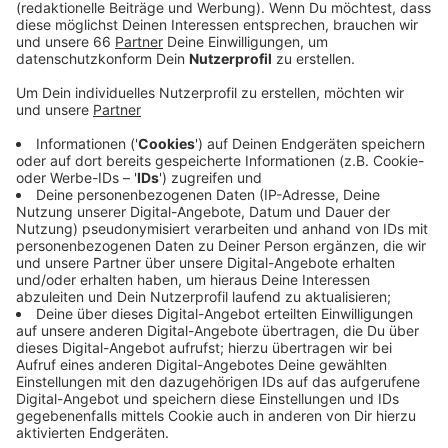
Veröffentlicht:
Mittwoch, 16.10.2024 06:03
Anzeige
Der Gleichstellungspreis wird nächstes Jahr bereits
zum vierten Mal vergeben. Das Engagement kann
hierbei ganz unterschiedlich aussehen: beispielsweise
geht es um zukunftsweisende Veränderungen
geschlechtsspezifischer Rollenbilder oder um eine
selbstbestimmte Lebensführung aller Geschlechter.
Die Bewerbungsfrist endet in einem Monat. Eine Jury
sichtet dann die Bewerbungen und schlägt mögliche
Preisträgerinnen und Preisträger vor. Auf dieser
Grundlage entscheidet der Rat, wer den Preis
bekommt.
Anzeige