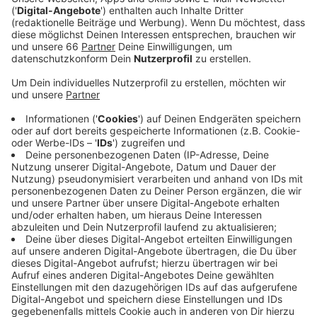
Odenthal-Schule und zum anderen die Volker Rosin
Schule. Dabei handelt es sich um Standorte in
unmittelbarer Nähe zu den überschwemmten
Stadtgebieten.
Veröffentlicht:
Donnerstag, 22.07.2021 15:06
Anzeige
Gespendet wurden vor allem Kleidung, Handtücher,
Duschgel, Shampoo, Windeln und Putz-Utensilien.
Insgesamt wurden 18 Paletten mit rund 2.000 Kartons
voller Sachspenden gesammelt.
Anzeige
Weitere Infos und Links zum Thema