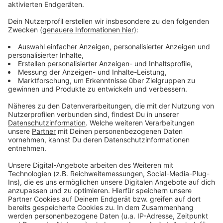
Anzeige
Alle Infos zur Hochwasser-Hilfe stehen hier
Hier könnt ihr auch helfen: Unsere Hilfsaktion "Wir
in NRW - zusammen stark"
INFO:
Emailadresse der Stadt für Hilfsangebot
hilfsangeboteehrenamt@duesseldorf.de
Anzeige