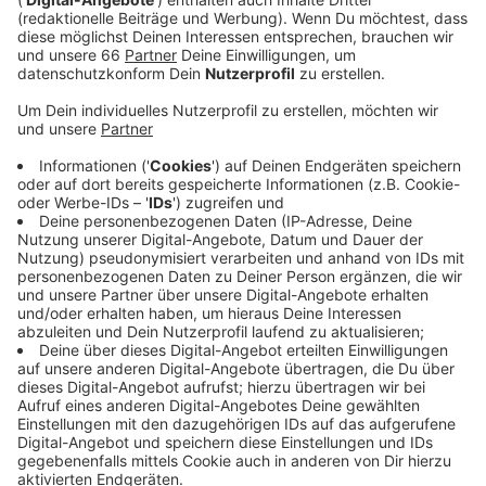
Anzeige
Den ganzen Tag über gibt es verschiedene
Fahrradrennen für Radprofis und Hobby-Radler. Unter
anderem werden die Düsseldorfer
Stadtmeisterschaften ausgetragen. Außerdem gibt es
die Finalläufe des Pétit Départ für Düsseldorfer
Schülerinnen und Schüler und für die Kleinsten gibt es
ein Laufrad-Wettrennen. Ein Highlight wird sicher auch
das Lastenradrennen, bei dem die Teilnehmerinnen und
Teilnehmer die Lastenräder be- und entladen müssen.
Neben den Radrennen gibt es auch ein Programm mit
Food-Trucks, Getränkeständen und Musik. Deshalb ist
die Kö für Autos voraussichtlich bis Mitternacht
gesperrt.
Anzeige