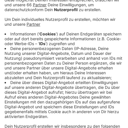
Anzeige
Im sogenannten
"One Plaza"
wurde jetzt Richtfest
gefeiert. Neben dem mehrstöckigen Bürogebäude
entsteht dort auch eine Tiefgarage mit Auto- und
Fahrradstellplätzen sowie einigen E-Ladestationen. In
dem Innenhof des dreieckigen Bürogebäudes wurden
außerdem drei alte Bäume gepflanzt. Das One Plaza
soll im kommenden Jahr fertig werden.
Anzeige
Weitere Infos und Links zum Thema:
Anzeige
Auch im Medienhafen entstehen neue Bürogebäude