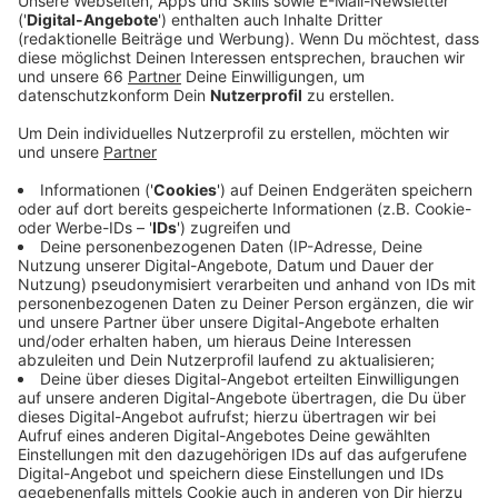
Spee'schen Grabens gesenkt.
Veröffentlicht:
Dienstag, 12.12.2023 13:01
Anzeige
Am Wochenende wird mit einem Stand um die acht
Meter gerechnet. Mit den Schutzmaßnahmen des
Stadtentwässerungsbetriebes soll verhindert werden,
dass über die Düssel Rheinwasser in die Stadt fließt.
Im Spee'schen Graben kann durch den niedrigeren
Pegel Wasser aufgefangen werden, dass sonst in den
Rhein fließen würde. Am Donnerstag soll auch das
Hochwassertor in Hamm geschlossen werden. In Köln
hat der Pegel die Schifffahrts-Hochwassermarke
eins von 6,20 Metern schon überschritten. Dadurch
dürfen Schiffe nur noch bei geringerem Tempo und in
der Mitte des Rheins fahren.